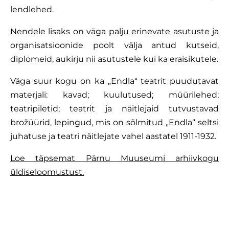
lendlehed.
Nendele lisaks on väga palju erinevate asutuste ja
organisatsioonide poolt välja antud kutseid,
diplomeid, aukirju nii asutustele kui ka eraisikutele.
Väga suur kogu on ka „Endla“ teatrit puudutavat
materjali: kavad; kuulutused; müürilehed;
teatripiletid; teatrit ja näitlejaid tutvustavad
brožüürid, lepingud, mis on sõlmitud „Endla“ seltsi
juhatuse ja teatri näitlejate vahel aastatel 1911-1932.
Loe täpsemat Pärnu Muuseumi arhiivkogu
üldiseloomustust.