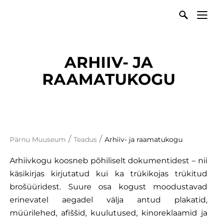
ARHIIV- JA
RAAMATUKOGU
/
/
Pärnu Muuseum
Teadus
Arhiiv- ja raamatukogu
Arhiivkogu koosneb põhiliselt dokumentidest – nii
käsikirjas kirjutatud kui ka trükikojas trükitud
brošüüridest. Suure osa kogust moodustavad
erinevatel aegadel välja antud plakatid,
müürilehed, afiššid, kuulutused, kinoreklaamid ja