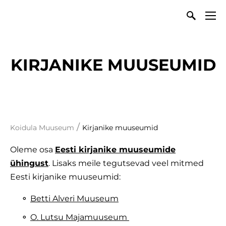
KIRJANIKE MUUSEUMID
/
Koidula Muuseum
Kirjanike muuseumid
Oleme osa
Eesti kirjanike muuseumide
ühingust
. Lisaks meile tegutsevad veel mitmed
Eesti kirjanike muuseumid:
Betti Alveri Muuseum
O. Lutsu Majamuuseum