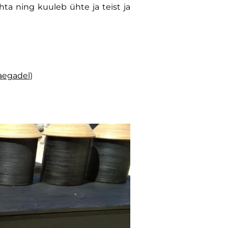
ta ning kuuleb ühte ja teist ja
!
aegadel
)