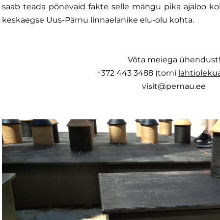
saab teada põnevaid fakte selle mängu pika ajaloo koh
keskaegse Uus-Pärnu linnaelanike elu-olu kohta.
Võta meiega ühendust
+372 443 3488 (torni
lahtioleku
visit@pernau.ee