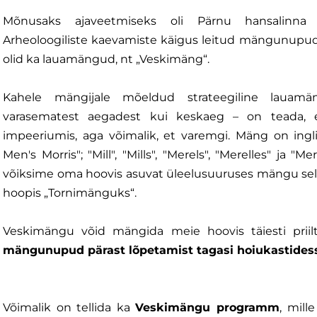
Mõnusaks ajaveetmiseks oli Pärnu hansalinna e
Arheoloogiliste kaevamiste käigus leitud mängunupud
olid ka lauamängud, nt „Veskimäng“.
Kahele mängijale mõeldud strateegiline lauamän
varasematest aegadest kui keskaeg – on teada,
impeeriumis, aga võimalik, et varemgi. Mäng on ingl
Men's Morris"; "Mill", "Mills", "Merels", "Merelles" ja "M
võiksime oma hoovis asuvat üleelusuuruses mängu sel
hoopis „Tornimänguks“.
Veskimängu võid mängida meie hoovis täiesti prii
mängunupud pärast lõpetamist tagasi hoiukastides
Võimalik on tellida ka
Veskimängu programm
, mil