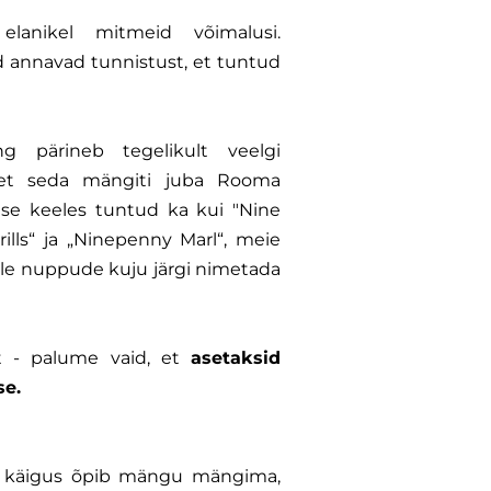
lanikel mitmeid võimalusi.
 annavad tunnistust, et tuntud
g pärineb tegelikult veelgi
 et seda mängiti juba Rooma
ise keeles tuntud ka kui "Nine
errills“ ja „Ninepenny Marl“, meie
le nuppude kuju järgi nimetada
lt - palume vaid, et
asetaksid
se.
le käigus õpib mängu mängima,