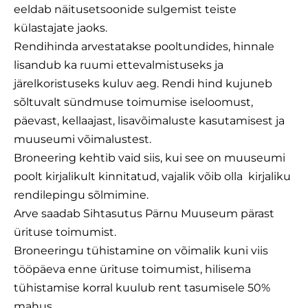
eeldab näitusetsoonide sulgemist teiste
külastajate jaoks.
Rendihinda arvestatakse pooltundides, hinnale
lisandub ka ruumi ettevalmistuseks ja
järelkoristuseks kuluv aeg. Rendi hind kujuneb
sõltuvalt sündmuse toimumise iseloomust,
päevast, kellaajast, lisavõimaluste kasutamisest ja
muuseumi võimalustest.
Broneering kehtib vaid siis, kui see on muuseumi
poolt kirjalikult kinnitatud, vajalik võib olla kirjaliku
rendilepingu sõlmimine.
Arve saadab Sihtasutus Pärnu Muuseum pärast
ürituse toimumist.
Broneeringu tühistamine on võimalik kuni viis
tööpäeva enne ürituse toimumist, hilisema
tühistamise korral kuulub rent tasumisele 50%
mahus.