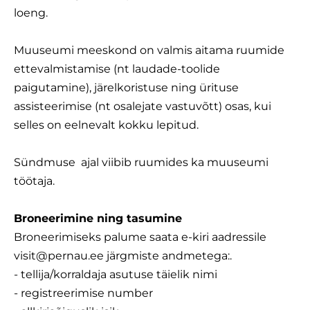
loeng.
Muuseumi meeskond on valmis aitama ruumide
ettevalmistamise (nt laudade-toolide
paigutamine), järelkoristuse ning ürituse
assisteerimise (nt osalejate vastuvõtt) osas, kui
selles on eelnevalt kokku lepitud.
Sündmuse ajal viibib ruumides ka muuseumi
töötaja.
Broneerimine ning tasumine
Broneerimiseks palume saata e-kiri aadressile
visit@pernau.ee järgmiste andmetega:.
- tellija/korraldaja asutuse täielik nimi
- registreerimise number