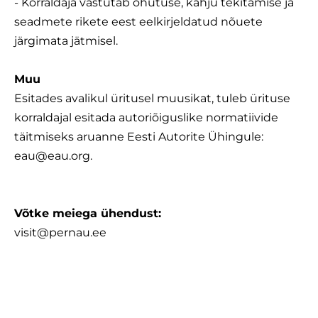
- Korraldaja vastutab ohutuse, kahju tekitamise ja
seadmete rikete eest eelkirjeldatud nõuete
järgimata jätmisel.
Muu
Esitades avalikul üritusel muusikat, tuleb ürituse
korraldajal esitada autoriõiguslike normatiivide
täitmiseks aruanne Eesti Autorite Ühingule:
eau@eau.org.
Võtke meiega ühendust:
visit@pernau.ee