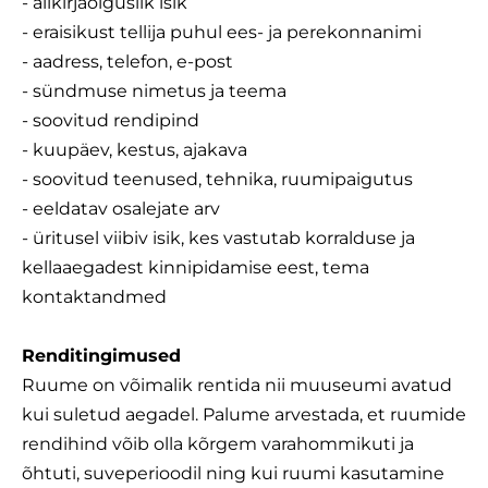
- allkirjaõiguslik isik
- eraisikust tellija puhul ees- ja perekonnanimi
- aadress, telefon, e-post
- sündmuse nimetus ja teema
- soovitud rendipind
- kuupäev, kestus, ajakava
- soovitud teenused, tehnika, ruumipaigutus
- eeldatav osalejate arv
- üritusel viibiv isik, kes vastutab korralduse ja
kellaaegadest kinnipidamise eest, tema
kontaktandmed
Renditingimused
Ruume on võimalik rentida nii muuseumi avatud
kui suletud aegadel. Palume arvestada, et ruumide
rendihind võib olla kõrgem varahommikuti ja
õhtuti, suveperioodil ning kui ruumi kasutamine