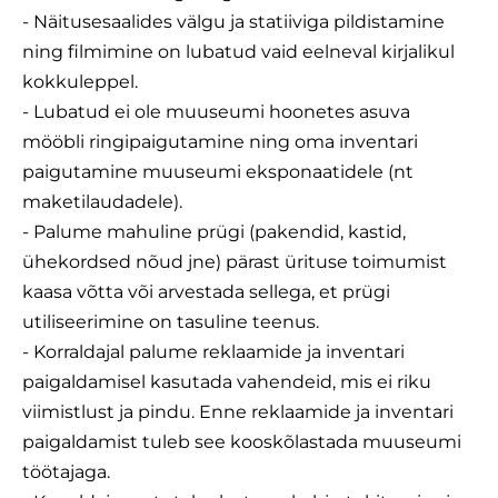
- Näitusesaalides välgu ja statiiviga pildistamine
ning filmimine on lubatud vaid eelneval kirjalikul
kokkuleppel.
- Lubatud ei ole muuseumi hoonetes asuva
mööbli ringipaigutamine ning oma inventari
paigutamine muuseumi eksponaatidele (nt
maketilaudadele).
- Palume mahuline prügi (pakendid, kastid,
ühekordsed nõud jne) pärast ürituse toimumist
kaasa võtta või arvestada sellega, et prügi
utiliseerimine on tasuline teenus.
- Korraldajal palume reklaamide ja inventari
paigaldamisel kasutada vahendeid, mis ei riku
viimistlust ja pindu. Enne reklaamide ja inventari
paigaldamist tuleb see kooskõlastada muuseumi
töötajaga.