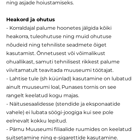
ning asjade hoiustamiseks.
Heakord ja ohutus
- Korraldajal palume hoonetes jälgida kõiki
heakorra, tuleohutuse ning muid ohutuse
nõudeid ning tehniliste seadmete õiget
kasutamist. Õnnetusest või võimalikust
ohuallikast, samuti tehnilisest rikkest palume
viivitamatult teavitada muuseumi töötajat.
- Lahtise tule (sh küünlad) kasutamine on lubatud
ainult muuseumi loal, Punases tornis on see
rangelt keelatud kogu majas.
- Näitusesaalidesse (stendide ja eksponaatide
vahele) ei lubata söögi-joogiga kui see pole
eelnevalt kokku lepitud.
- Pärnu Muuseumi filiaalide ruumides on keelatud
suitsetamine ning e-sigarettide kasutamine.