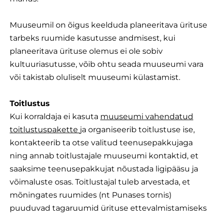
Muuseumil on õigus keelduda planeeritava ürituse
tarbeks ruumide kasutusse andmisest, kui
planeeritava ürituse olemus ei ole sobiv
kultuuriasutusse, võib ohtu seada muuseumi vara
või takistab oluliselt muuseumi külastamist.
Toitlustus
Kui korraldaja ei kasuta
muuseumi vahendatud
toitlustuspakette
ja organiseerib toitlustuse ise,
kontakteerib ta otse valitud teenusepakkujaga
ning
annab toitlustajale muuseumi kontaktid, et
saaksime teenusepakkujat nõustada ligipääsu ja
võimaluste osas. Toitlustajal tuleb arvestada, et
mõningates ruumides (nt Punases tornis)
puuduvad tagaruumid ürituse ettevalmistamiseks