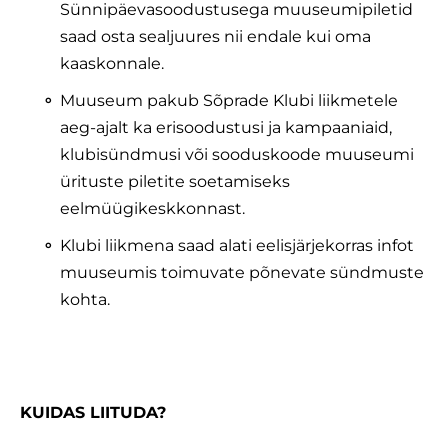
Sünnipäevasoodustusega muuseumipiletid
saad osta sealjuures nii endale kui oma
kaaskonnale.
Muuseum pakub Sõprade Klubi liikmetele
aeg-ajalt ka erisoodustusi ja kampaaniaid,
klubisündmusi või sooduskoode muuseumi
ürituste piletite soetamiseks
eelmüügikeskkonnast.
Klubi liikmena saad alati eelisjärjekorras infot
muuseumis toimuvate põnevate sündmuste
kohta.
KUIDAS LIITUDA?