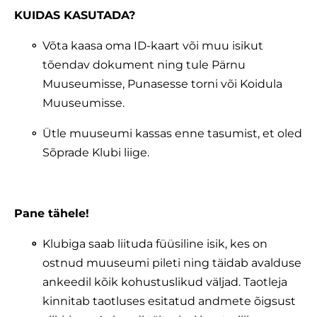
KUIDAS KASUTADA?
Võta kaasa oma ID-kaart või muu isikut
tõendav dokument ning tule Pärnu
Muuseumisse, Punasesse torni või Koidula
Muuseumisse.
Ütle muuseumi kassas enne tasumist, et oled
Sõprade Klubi liige.
Pane tähele!
Klubiga saab liituda füüsiline isik, kes on
ostnud muuseumi pileti ning täidab avalduse
ankeedil kõik kohustuslikud väljad. Taotleja
kinnitab taotluses esitatud andmete õigsust