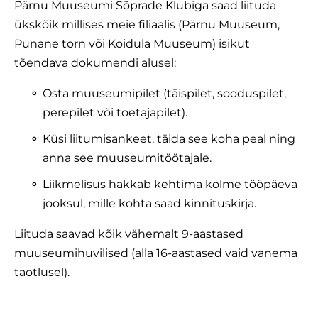
Pärnu Muuseumi Sõprade Klubiga saad liituda
ükskõik millises meie filiaalis (Pärnu Muuseum,
Punane torn või Koidula Muuseum) isikut
tõendava dokumendi alusel:
Osta muuseumipilet (täispilet, sooduspilet,
perepilet või toetajapilet).
Küsi liitumisankeet, täida see koha peal ning
anna see muuseumitöötajale.
Liikmelisus hakkab kehtima kolme tööpäeva
jooksul, mille kohta saad kinnituskirja.
Liituda saavad kõik vähemalt 9-aastased
muuseumihuvilised (alla 16-aastased vaid vanema
taotlusel).