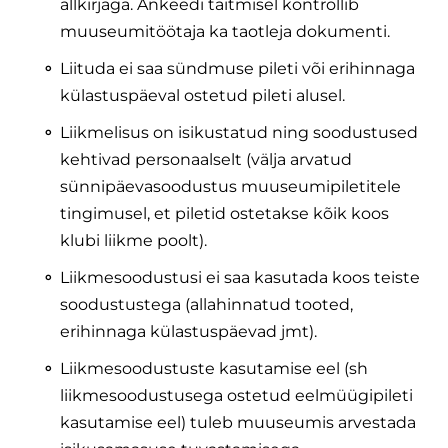
allkirjaga. Ankeedi täitmisel kontrollib
muuseumitöötaja ka taotleja dokumenti.
Liituda ei saa sündmuse pileti või erihinnaga
külastuspäeval ostetud pileti alusel.
Liikmelisus on isikustatud ning soodustused
kehtivad personaalselt (välja arvatud
sünnipäevasoodustus muuseumipiletitele
tingimusel, et piletid ostetakse kõik koos
klubi liikme poolt).
Liikmesoodustusi ei saa kasutada koos teiste
soodustustega (allahinnatud tooted,
erihinnaga külastuspäevad jmt).
Liikmesoodustuste kasutamise eel (sh
liikmesoodustusega ostetud eelmüügipileti
kasutamise eel) tuleb muuseumis arvestada