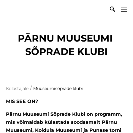
PÄRNU MUUSEUMI
SÕPRADE KLUBI
/
Külastajale
Muuseumisõprade klubi
MIS SEE ON?
Pärnu Muuseumi Sõprade Klubi on programm,
mis võimaldab külastada soodsamalt Pärnu
Muuseumi, Koidula Muuseumi ja Punase torni