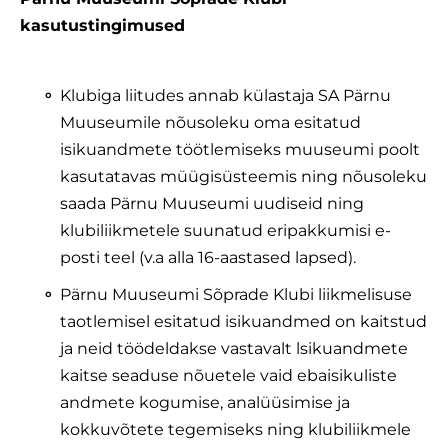
kasutustingimused
Klubiga liitudes annab külastaja SA Pärnu
Muuseumile nõusoleku oma esitatud
isikuandmete töötlemiseks muuseumi poolt
kasutatavas müügisüsteemis ning nõusoleku
saada Pärnu Muuseumi uudiseid ning
klubiliikmetele suunatud eripakkumisi e-
posti teel (v.a alla 16-aastased lapsed).
Pärnu Muuseumi Sõprade Klubi liikmelisuse
taotlemisel esitatud isikuandmed on kaitstud
ja neid töödeldakse vastavalt lsikuandmete
kaitse seaduse nõuetele vaid ebaisikuliste
andmete kogumise, analüüsimise ja
kokkuvõtete tegemiseks ning klubiliikmele