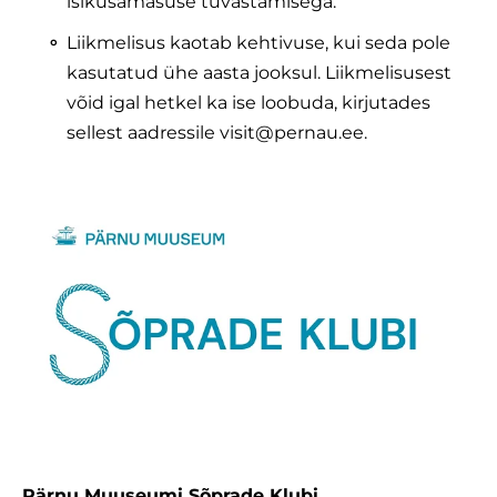
isikusamasuse tuvastamisega.
Liikmelisus kaotab kehtivuse, kui seda pole
kasutatud ühe aasta jooksul. Liikmelisusest
võid igal hetkel ka ise loobuda, kirjutades
sellest aadressile visit@pernau.ee.
Pärnu Muuseumi Sõprade Klubi