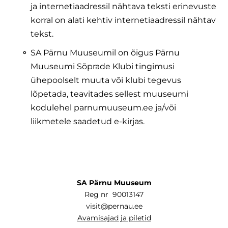
ja internetiaadressil nähtava teksti erinevuste
korral on alati kehtiv internetiaadressil nähtav
tekst.
SA Pärnu Muuseumil on õigus Pärnu
Muuseumi Sõprade Klubi tingimusi
ühepoolselt muuta või klubi tegevus
lõpetada, teavitades sellest muuseumi
kodulehel parnumuuseum.ee ja/või
liikmetele saadetud e-kirjas.
SA Pärnu Muuseum
Reg nr 90013147
visit@pernau.ee
Avamisajad ja piletid