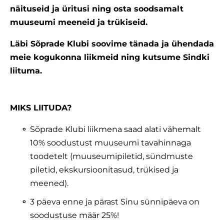
näituseid ja üritusi ning osta soodsamalt
muuseumi meeneid ja trükiseid.
Läbi Sõprade Klubi soovime tänada ja ühendada
meie kogukonna liikmeid ning kutsume Sindki
liituma.
MIKS LIITUDA?
Sõprade Klubi liikmena saad alati vähemalt
10% soodustust muuseumi tavahinnaga
toodetelt (muuseumipiletid, sündmuste
piletid, ekskursioonitasud, trükised ja
meened).
3 päeva enne ja pärast Sinu sünnipäeva on
soodustuse määr 25%!