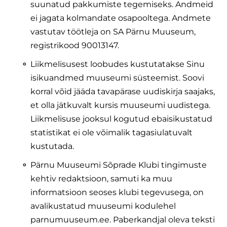
suunatud pakkumiste tegemiseks. Andmeid
ei jagata kolmandate osapooltega. Andmete
vastutav töötleja on SA Pärnu Muuseum,
registrikood 90013147.
Liikmelisusest loobudes kustutatakse Sinu
isikuandmed muuseumi süsteemist. Soovi
korral võid jääda tavapärase uudiskirja saajaks,
et olla jätkuvalt kursis muuseumi uudistega.
Liikmelisuse jooksul kogutud ebaisikustatud
statistikat ei ole võimalik tagasiulatuvalt
kustutada.
Pärnu Muuseumi Sõprade Klubi tingimuste
kehtiv redaktsioon, samuti ka muu
informatsioon seoses klubi tegevusega, on
avalikustatud muuseumi kodulehel
parnumuuseum.ee. Paberkandjal oleva teksti