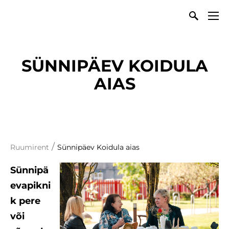
SÜNNIPÄEV KOIDULA
AIAS
/
Ruumirent
Sünnipäev Koidula aias
Sünnipä
evapikni
k pere
või