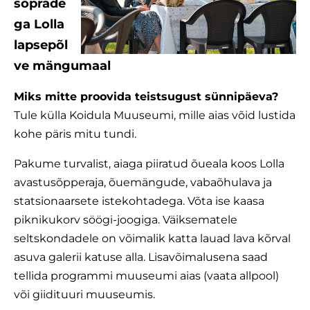
sõprade
ga Lolla
lapsepõl
ve mängumaal
Miks mitte proovida teistsugust sünnipäeva?
Tule külla Koidula Muuseumi, mille aias võid lustida
kohe päris mitu tundi.
Pakume turvalist, aiaga piiratud õueala koos Lolla
avastusõpperaja, õuemängude, vabaõhulava ja
statsionaarsete istekohtadega. Võta ise kaasa
piknikukorv söögi-joogiga. Väiksematele
seltskondadele on võimalik katta lauad lava kõrval
asuva galerii katuse alla. Lisavõimalusena saad
tellida programmi muuseumi aias (vaata allpool)
või giidituuri muuseumis.