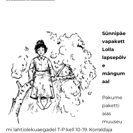
Sünnipäe
vapakett
Lolla
lapsepõlv
e
mängum
aal
Pakume
paketti
aias
muuseu
mi lahtiolekuaegadel T-P kell 10-19. Korraldaja