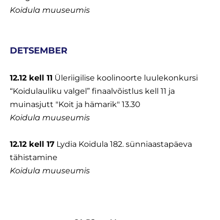
Koidula muuseumis
DETSEMBER
12.12 kell 11
Üleriigilise koolinoorte luulekonkursi
“Koidulauliku valgel” finaalvõistlus kell 11 ja
muinasjutt "Koit ja hämarik" 13.30
Koidula muuseumis
12.12 kell 17
Lydia Koidula 182. sünniaastapäeva
tähistamine
Koidula muuseumis