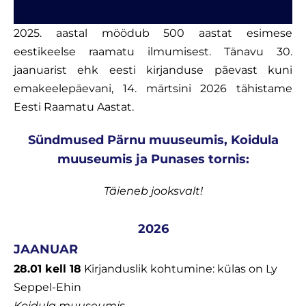
2025. aastal möödub 500 aastat esimese
eestikeelse raamatu ilmumisest. Tänavu 30.
jaanuarist ehk eesti kirjanduse päevast kuni
emakeelepäevani, 14. märtsini 2026 tähistame
Eesti Raamatu Aastat.
Sündmused Pärnu muuseumis, Koidula
muuseumis ja Punases tornis:
Täieneb jooksvalt!
2026
JAANUAR
28.01 kell 18
Kirjanduslik kohtumine: külas on Ly
Seppel-Ehin
Koidula muuseumis