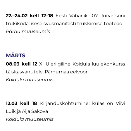
22.–24.02
kell 12–18
Eesti Vabariik 107. Jürvetsoni
trükikoda: iseseisvusmanifesti trükkimise töötoad
Pärnu muuseumis
MÄRTS
08.03 kell 12
XI Üleriigiline Koidula luulekonkurss
täiskasvanutele: Pärnumaa eelvoor
Koidula muuseumis
12.03 kell 18
Kirjanduskohtumine: külas on Viivi
Luik ja Aija Sakova
Koidula muuseumis