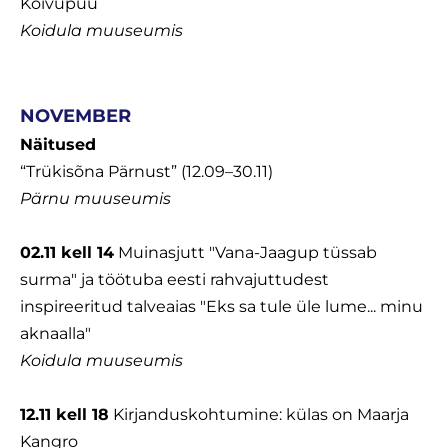
Kõivupuu
Koidula muuseumis
NOVEMBER
Näitused
“Trükisõna Pärnust” (12.09–30.11)
Pärnu muuseumis
02.11 kell 14
Muinasjutt "Vana-Jaagup tüssab
surma" ja töötuba eesti rahvajuttudest
inspireeritud talveaias "Eks sa tule üle lume... minu
aknaalla"
Koidula muuseumis
12.11 kell 18
Kirjanduskohtumine: külas on Maarja
Kangro