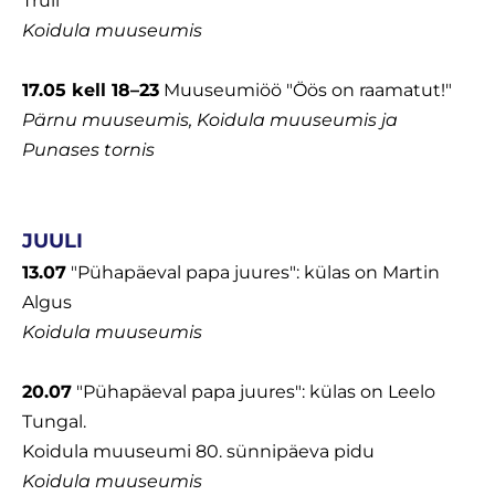
Trull
Koidula muuseumis
17.05 kell 18–23
Muuseumiöö "Öös on raamatut!"
Pärnu muuseumis, Koidula muuseumis ja
Punases tornis
JUULI
13.07
"Pühapäeval papa juures": külas on Martin
Algus
Koidula muuseumis
20.07
"Pühapäeval papa juures": külas on Leelo
Tungal.
Koidula muuseumi 80. sünnipäeva pidu
Koidula muuseumis